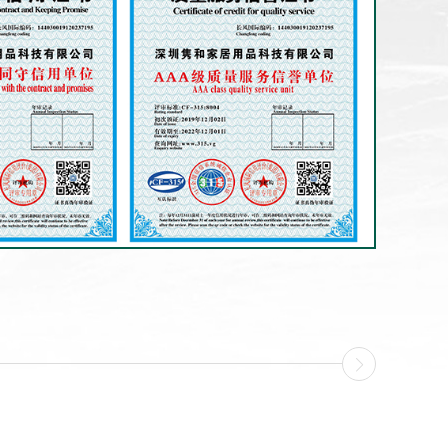
获央视《
“寻匠人初
重。”《品
后的题材甄
青睐，于近